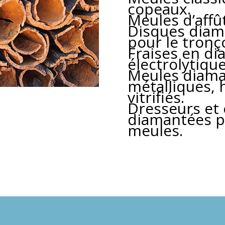
copeaux.
Meules d’affû
Disques diam
pour le tron
Fraises en d
électrolytique
Meules diama
métalliques, 
vitrifiés.
Dresseurs et 
diamantées po
meules.