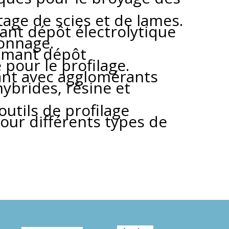
tage de scies et de lames.
ant dépôt électrolytique
çonnage.
iamant dépôt
 pour le profilage.
nt avec agglomérants
hybrides, résine et
outils de profilage
ur différents types de