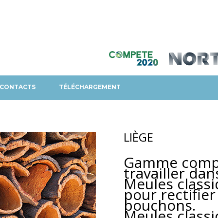
CONTACTS
TÉLÉCHARGEMENT
LIÈGE
Gamme complè
travailler dan
Meules classiq
pour rectifier
bouchons.
Meules classi