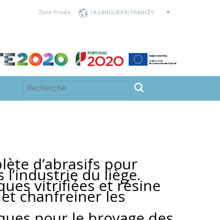
Zone Privée
LA LANGUE
te d’abrasifs pour
s l’industrie du liège.
ues vitrifiées et résine
 et chanfreiner les
ques pour le broyage des