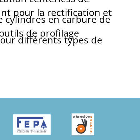
t pour la rectification et
de cylindres en carbure de
outils de profilage
ur différents types de