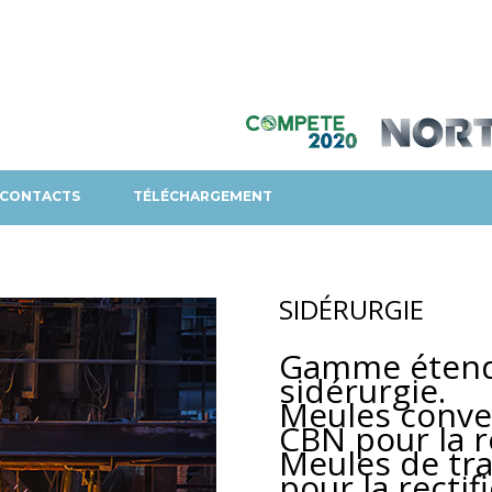
CONTACTS
TÉLÉCHARGEMENT
SIDÉRURGIE
Gamme étendu
sidérurgie.
Meules conve
CBN pour la re
Meules de tra
pour la rectif