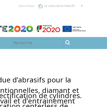
Zone Privée
LA LANGUE
e d’abrasifs pour la
ntionnelles, diamant et
ctification de cylindres.
vail et d’entrainement
ication centerless de