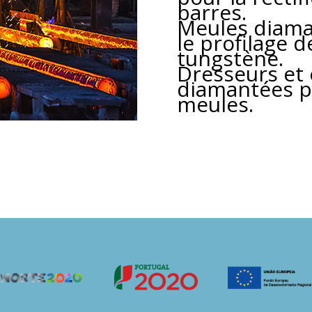
barres.
Meules diaman
le profilage 
tungstène.
Dresseurs et 
diamantées po
meules.