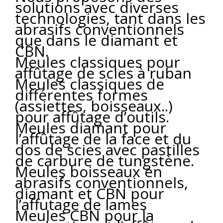
solutions avec diverses
technologies, tant dans les
abrasifs conventionnels
que dans le diamant et
CBN.
Meules classiques pour
affûtage de scies à ruban
Meules classiques de
différentes formes
(assiettes, boisseaux..)
pour affûtage d’outils.
Meules diamant pour
l’affûtage de la face et du
dos de scies avec pastilles
de carbure de tungstène.
Meules boisseaux en
abrasifs conventionnels,
diamant et CBN pour
l’affutage de lames
Meules CBN pour la