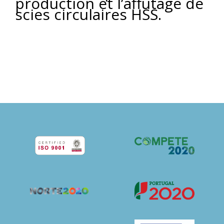
production et l’affûtage de
scies circulaires HSS.