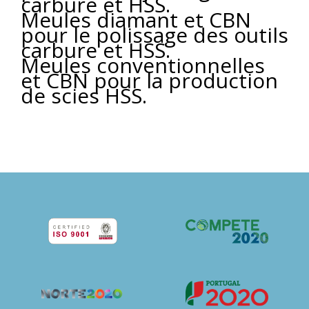
carbure et HSS.
Meules diamant et CBN
pour le polissage des outils
carbure et HSS.
Meules conventionnelles
et CBN pour la production
de scies HSS.