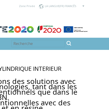
Zone Privée
LA LANGUE
YLINDRIQUE INTERIEUR
ns des solutions avec
nologies, tant dans les
entionnels que dans le
BN.
ntionnelles avec des
s et en résine.