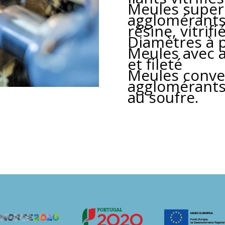
Meules super 
agglomérants 
résine, vitrif
Diamètres à p
Meules avec a
et fileté
Meules conve
agglomérants 
au soufre.