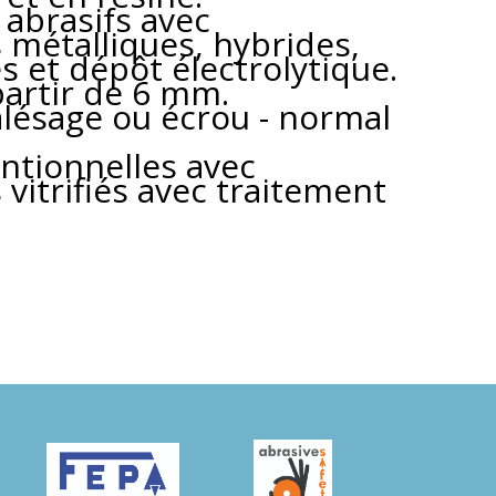
abrasifs avec
métalliques, hybrides,
iés et dépôt électrolytique.
artir de 6 mm.
lésage ou écrou - normal
ntionnelles avec
vitrifiés avec traitement