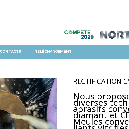
CONTACTS
TÉLÉCHARGEMENT
RECTIFICATION C
Nous proposo
diverses tech
abrasifs conv
diamant et C
Meules conve
liants vitrifié