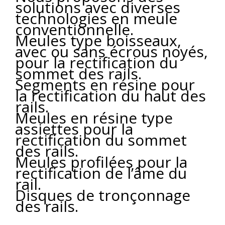
solutions avec diverses
technologies en meule
conventionnelle.
Meules type boisseaux,
avec ou sans écrous noyés,
pour la rectification du
sommet des rails.
Segments en résine pour
la rectification du haut des
rails.
Meules en résine type
assiettes pour la
rectification du sommet
des rails.
Meules profilées pour la
rectification de l’âme du
rail.
Disques de tronçonnage
des rails.