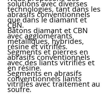
solutions avec diverses
technologies, tant dans les
abrasifs conventionnels
que dans le diamant et
CBN.
Bâtons diamant et CBN
avec agglomérants
métalliques, hybrides,
résine et vitrifiés.
Segments et pierres en
abrasifs conventionnels
avec des liants vitrifiés et
en résine.
Segments en abrasifs
conventionnels liants
vitrifiés avec traitement au
soufre.