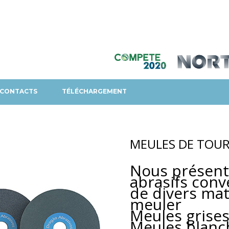
CONTACTS
TÉLÉCHARGEMENT
MEULES DE TOU
Nous présent
abrasifs conv
de divers mat
meuler
Meules grises
Meules blanch