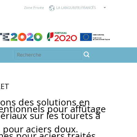
Zone Privée
LA LANGUE
RET
ons des solutions en
entionnels pour affûtage
ériaux sur les tourets à
 pour aciers doux.
es pour aciers traités.