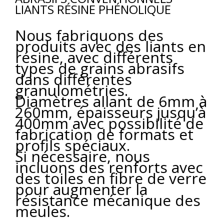
LIANTS RÉSINE PHÉNOLIQUE
Nous fabriquons des
produits avec des liants en
résine, avec différents
types de grains abrasifs
dans différentes
granulométries.
Diamètres allant de 6mm à
260mm, épaisseurs jusqu’à
400mm avec possibilité de
fabrication de formats et
profils spéciaux.
Si nécessaire, nous
incluons des renforts avec
des toiles en fibre de verre
pour augmenter la
résistance mécanique des
meules.