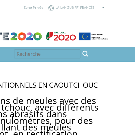
Zone Privée
LA LANGUE
ENTIONNELS EN CAOUTCHOUC
ns de meules avec des
utchouc, avec différents
ns abrasifs dans
anulomètres, pour des
allant des meules
t en rectification