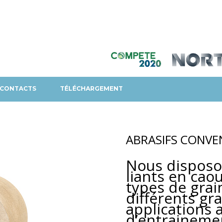
CONTACTS
TÉLÉCHARGEMENT
ABRASIFS CONV
Nous disposo
liants en cao
types de grai
différents gr
applications 
d’entrainemen