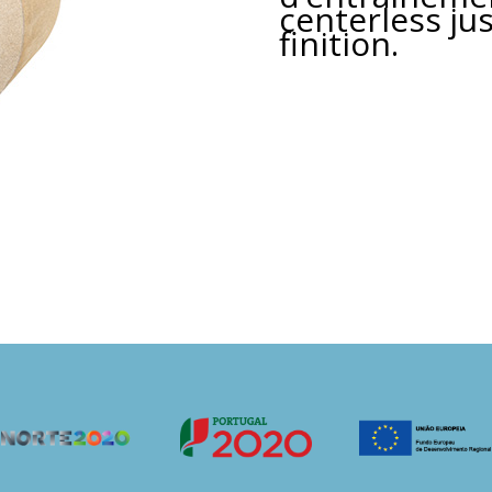
centerless ju
finition.