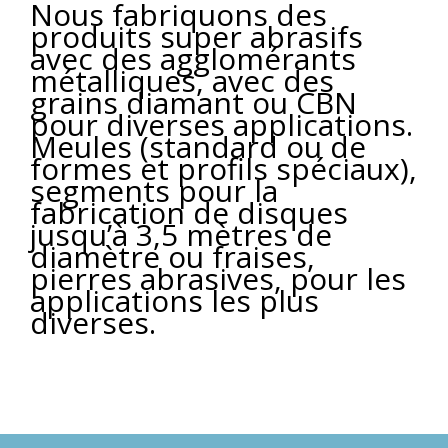
Nous fabriquons des
produits super abrasifs
avec des agglomérants
métalliques, avec des
grains diamant ou CBN
pour diverses applications.
Meules (standard ou de
formes et profils spéciaux),
segments pour la
fabrication de disques
jusqu’à 3,5 mètres de
diamètre ou fraises,
pierres abrasives, pour les
applications les plus
diverses.