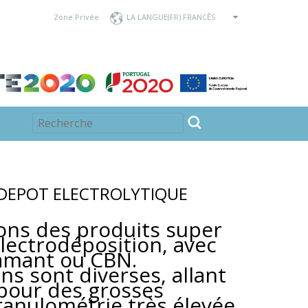
Zone Privée
LA LANGUE
 DEPOT ELECTROLYTIQUE
ons des produits super
électrodéposition, avec
iamant ou CBN.
ns sont diverses, allant
pour des grosses
anulométrie très élevée