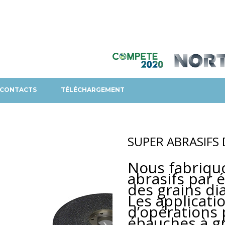
CONTACTS
TÉLÉCHARGEMENT
SUPER ABRASIFS
Nous fabriqu
abrasifs par 
des grains d
Les applicatio
d’opérations 
ébauches à gr