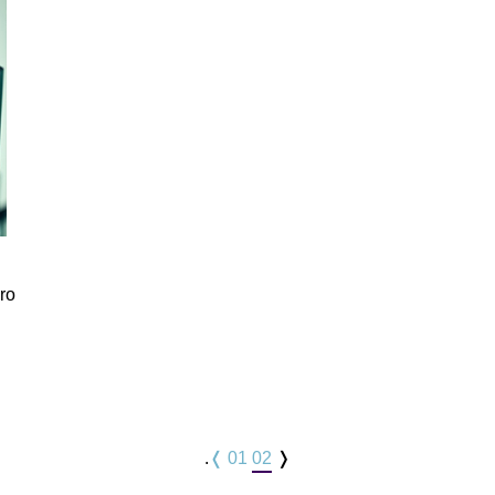
ro
.
❬
01
02
❭