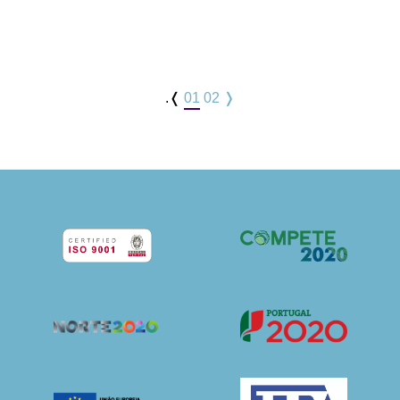
.❬
01
02
❭