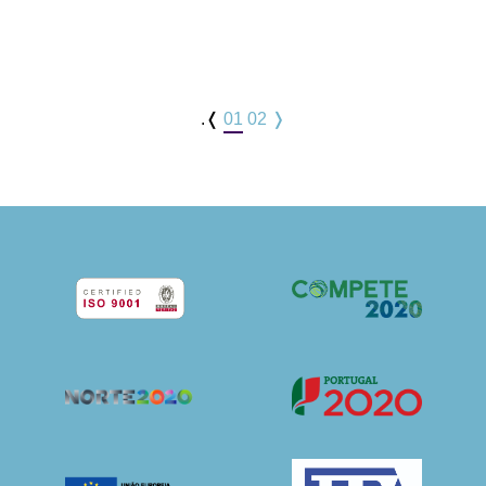
.❬
01
02
❭